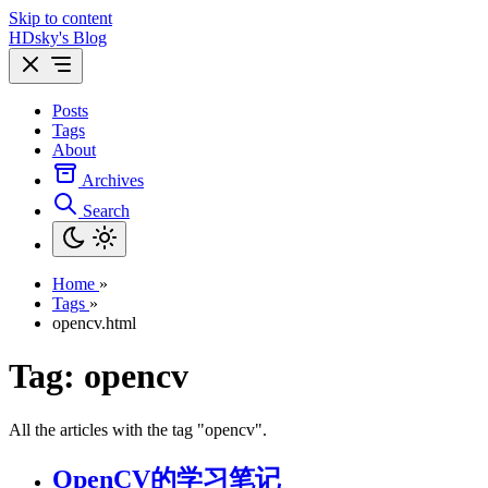
Skip to content
HDsky's Blog
Posts
Tags
About
Archives
Search
Home
»
Tags
»
opencv.html
Tag: opencv
All the articles with the tag "opencv".
OpenCV的学习笔记