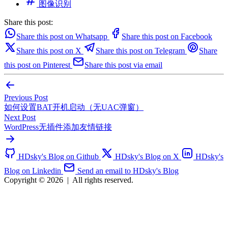
图像识别
Share this post:
Share this post on Whatsapp
Share this post on Facebook
Share this post on X
Share this post on Telegram
Share
this post on Pinterest
Share this post via email
Previous Post
如何设置BAT开机启动（无UAC弹窗）
Next Post
WordPress无插件添加友情链接
HDsky's Blog on Github
HDsky's Blog on X
HDsky's
Blog on Linkedin
Send an email to HDsky's Blog
Copyright © 2026
|
All rights reserved.