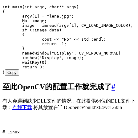
int
 main
(
int
 argc
,
 char
**
 argv
)
{
	argv
[
1
] 
=
 "
lena.jpg
"
;
	Mat image;
	image 
=
 imread
(
argv
[
1
]
,
 CV_LOAD_IMAGE_COLOR)
;
	if
 (
!
image
.
data
)
	{
		cout 
<<
 "
No
"
 <<
 std::endl;
		return
 -
1
;
	}
	namedWindow
(
"
Display
"
,
 CV_WINDOW_NORMAL)
;
	imshow
(
"
Display
"
,
 image)
;
	waitKey
(
0
)
;
	return
 0
;
}
Copy
至此OpenCV的配置工作就完成了
#
有人会遇到缺少DLL文件的情况，在此提供64位的DLL文件下
载：
点我下载
将其放置在``` D:\opencv\build\x64\vc12\bin
# Linux