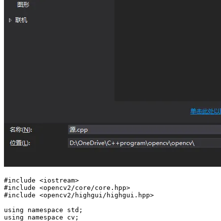
#
include
 <
iostream
>
#
include
 <
opencv2/core/core.hpp
>
#
include
 <
opencv2/highgui/highgui.hpp
>
using namespace std;
using namespace cv;