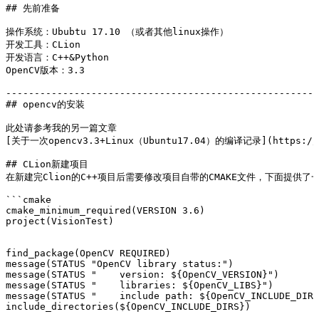
## 先前准备
操作系统：Ububtu 17.10 （或者其他linux操作）
开发工具：CLion
开发语言：C++&Python
OpenCV版本：3.3
-------------------------------------------------------
## opencv的安装
此处请参考我的另一篇文章
[关于一次opencv3.3+Linux（Ubuntu17.04）的编译记录](https://hd
## CLion新建项目
在新建完Clion的C++项目后需要修改项目自带的CMAKE文件，下面提供了
```cmake
cmake_minimum_required(VERSION 3.6)
project(VisionTest)
find_package(OpenCV REQUIRED)
message(STATUS "OpenCV library status:")
message(STATUS "    version: ${OpenCV_VERSION}")
message(STATUS "    libraries: ${OpenCV_LIBS}")
message(STATUS "    include path: ${OpenCV_INCLUDE_DIRS
include_directories(${OpenCV_INCLUDE_DIRS})