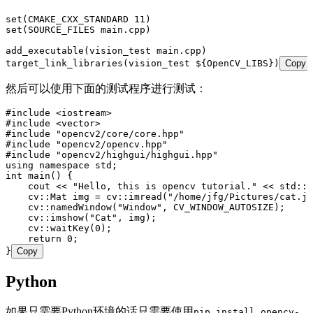
set(CMAKE_CXX_STANDARD 11)
set(SOURCE_FILES main.cpp)
add_executable(vision_test main.cpp)
target_link_libraries(vision_test ${OpenCV_LIBS})
Copy
然后可以使用下面的测试程序进行测试：
#include <iostream>
#include <vector>
#include "opencv2/core/core.hpp"
#include "opencv2/opencv.hpp"
#include "opencv2/highgui/highgui.hpp"
using namespace std;
int main() {
    cout << "Hello, this is opencv tutorial." << std::e
    cv::Mat img = cv::imread("/home/jfg/Pictures/cat.jp
    cv::namedWindow("Window", CV_WINDOW_AUTOSIZE);
    cv::imshow("Cat", img);
    cv::waitKey(0);
    return 0;
}
Copy
Python
如果只需要Python环境的话只需要使用
pip install opencv-