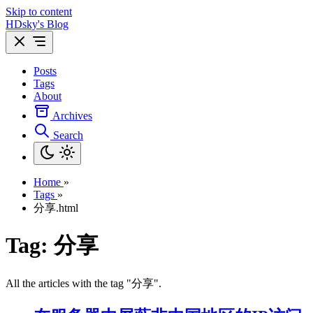
Skip to content
HDsky's Blog
Posts
Tags
About
Archives
Search
Home
»
Tags
»
分享.html
Tag: 分享
All the articles with the tag "分享".