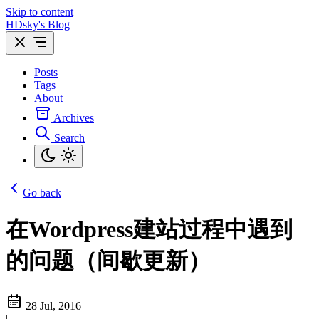
Skip to content
HDsky's Blog
Posts
Tags
About
Archives
Search
Go back
在Wordpress建站过程中遇到
的问题（间歇更新）
28 Jul, 2016
|