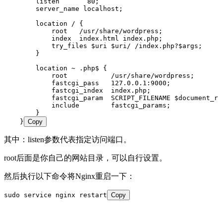
        listen       80;
        server_name localhost;
        location / {
            root   /usr/share/wordpress;
            index  index.html index.php;
            try_files $uri $uri/ /index.php?$args;
        }
        location ~ .php$ {
            root           /usr/share/wordpress;
            fastcgi_pass   127.0.0.1:9000;
            fastcgi_index  index.php;
            fastcgi_param  SCRIPT_FILENAME $document_ro
            include        fastcgi_params;
        }
    }
Copy
其中：listen参数代表指定访问端口。
root后面是你自己的网站目录，可以自行设置。
然后执行以下命令将Nginx重启一下：
sudo service nginx restart
Copy