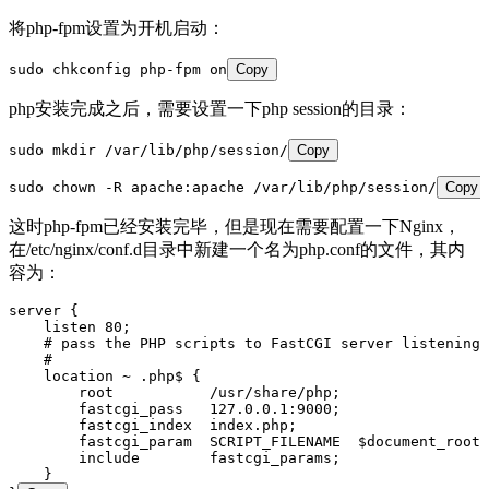
将php-fpm设置为开机启动：
sudo chkconfig php-fpm on
Copy
php安装完成之后，需要设置一下php session的目录：
sudo mkdir /var/lib/php/session/
Copy
sudo chown -R apache:apache /var/lib/php/session/
Copy
这时php-fpm已经安装完毕，但是现在需要配置一下Nginx，
在/etc/nginx/conf.d目录中新建一个名为php.conf的文件，其内
容为：
server {
    listen 80;
    # pass the PHP scripts to FastCGI server listening 
    #
    location ~ .php$ {
        root           /usr/share/php;
        fastcgi_pass   127.0.0.1:9000;
        fastcgi_index  index.php;
        fastcgi_param  SCRIPT_FILENAME  $document_root
        include        fastcgi_params;
    }