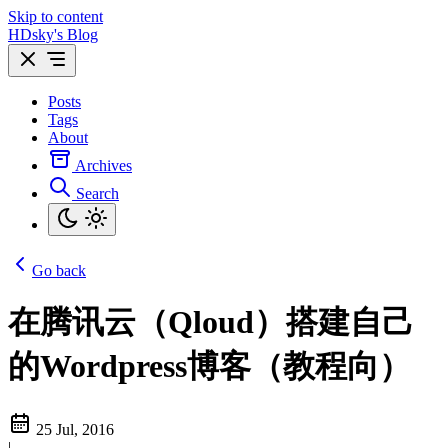
Skip to content
HDsky's Blog
Posts
Tags
About
Archives
Search
Go back
在腾讯云（Qloud）搭建自己
的Wordpress博客（教程向）
25 Jul, 2016
|