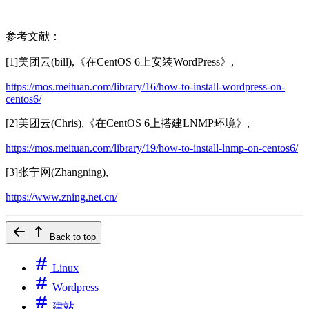
参考文献：
[1]美团云(bill),《在CentOS 6上安装WordPress》,
https://mos.meituan.com/library/16/how-to-install-wordpress-on-
centos6/
[2]美团云(Chris),《在CentOS 6上搭建LNMP环境》,
https://mos.meituan.com/library/19/how-to-install-lnmp-on-centos6/
[3]张宁网(Zhangning),
https://www.zning.net.cn/
Back to top
Linux
Wordpress
建站