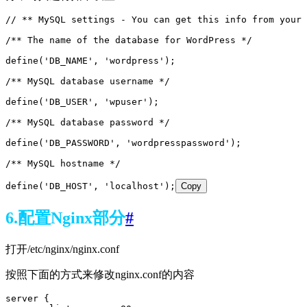
// ** MySQL settings - You can get this info from your 
/** The name of the database for WordPress */
define('DB_NAME', 'wordpress');
/** MySQL database username */
define('DB_USER', 'wpuser');
/** MySQL database password */
define('DB_PASSWORD', 'wordpresspassword');
/** MySQL hostname */
define('DB_HOST', 'localhost');
Copy
6.配置Nginx部分
#
打开/etc/nginx/nginx.conf
按照下面的方式来修改nginx.conf的内容
server {