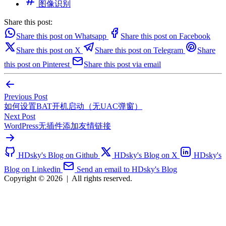
图像识别
Share this post:
Share this post on Whatsapp
Share this post on Facebook
Share this post on X
Share this post on Telegram
Share
this post on Pinterest
Share this post via email
Previous Post
如何设置BAT开机启动（无UAC弹窗）
Next Post
WordPress无插件添加友情链接
HDsky's Blog on Github
HDsky's Blog on X
HDsky's
Blog on Linkedin
Send an email to HDsky's Blog
Copyright © 2026
|
All rights reserved.