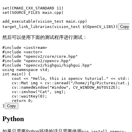
set(CMAKE_CXX_STANDARD 11)
set(SOURCE_FILES main.cpp)
add_executable(vision_test main.cpp)
target_link_libraries(vision_test ${OpenCV_LIBS})
Copy
然后可以使用下面的测试程序进行测试：
#include <iostream>
#include <vector>
#include "opencv2/core/core.hpp"
#include "opencv2/opencv.hpp"
#include "opencv2/highgui/highgui.hpp"
using namespace std;
int main() {
    cout << "Hello, this is opencv tutorial." << std::e
    cv::Mat img = cv::imread("/home/jfg/Pictures/cat.jp
    cv::namedWindow("Window", CV_WINDOW_AUTOSIZE);
    cv::imshow("Cat", img);
    cv::waitKey(0);
    return 0;
}
Copy
Python
如果只需要Python环境的话只需要使用
pip install opencv-