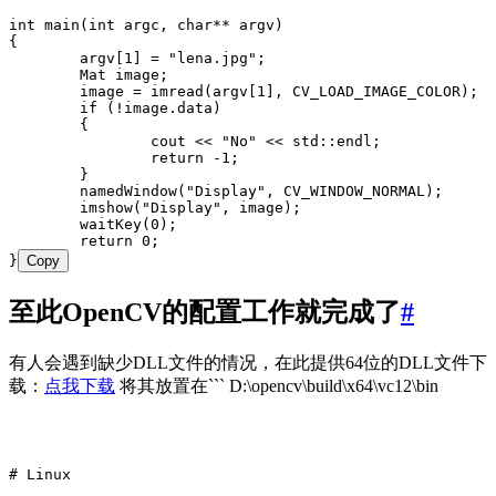
int
 main
(
int
 argc
,
 char
**
 argv
)
{
	argv
[
1
] 
=
 "
lena.jpg
"
;
	Mat image;
	image 
=
 imread
(
argv
[
1
]
,
 CV_LOAD_IMAGE_COLOR)
;
	if
 (
!
image
.
data
)
	{
		cout 
<<
 "
No
"
 <<
 std::endl;
		return
 -
1
;
	}
	namedWindow
(
"
Display
"
,
 CV_WINDOW_NORMAL)
;
	imshow
(
"
Display
"
,
 image)
;
	waitKey
(
0
)
;
	return
 0
;
}
Copy
至此OpenCV的配置工作就完成了
#
有人会遇到缺少DLL文件的情况，在此提供64位的DLL文件下
载：
点我下载
将其放置在``` D:\opencv\build\x64\vc12\bin
# Linux