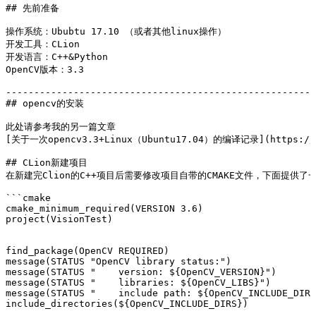
## 先前准备
操作系统：Ububtu 17.10 （或者其他linux操作）
开发工具：CLion
开发语言：C++&Python
OpenCV版本：3.3
-------------------------------------------------------
## opencv的安装
此处请参考我的另一篇文章
[关于一次opencv3.3+Linux（Ubuntu17.04）的编译记录](https://hd
## CLion新建项目
在新建完Clion的C++项目后需要修改项目自带的CMAKE文件，下面提供了
```cmake
cmake_minimum_required(VERSION 3.6)
project(VisionTest)
find_package(OpenCV REQUIRED)
message(STATUS "OpenCV library status:")
message(STATUS "    version: ${OpenCV_VERSION}")
message(STATUS "    libraries: ${OpenCV_LIBS}")
message(STATUS "    include path: ${OpenCV_INCLUDE_DIRS
include_directories(${OpenCV_INCLUDE_DIRS})