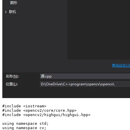
#
include
 <
iostream
>
#
include
 <
opencv2/core/core.hpp
>
#
include
 <
opencv2/highgui/highgui.hpp
>
using namespace std;
using namespace cv;